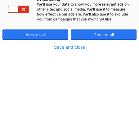
We'll use your data to show you more relevant ads on
elinkaaripalveluita. Vahva asiantuntemuksemme
other sites and social media. We'll use it to measure
kattaa laajasti teollisuuden mittaamisen tarpeet
how effective our ads are. We'll also use it to exclude
aina yksittäisistä laitteista vaativiin
you from campaigns that you might not like.
järjestelmäkokonaisuuksiin.
Accept all
Decline all
Kotimaisena yrityksenä yhdistämme
kansainvälisten laitevalmistajien teknologiat, oman
Save and close
tuotekehityksen ja vuosikymmenten kokemuksen
teollisuuden mittaamisesta.