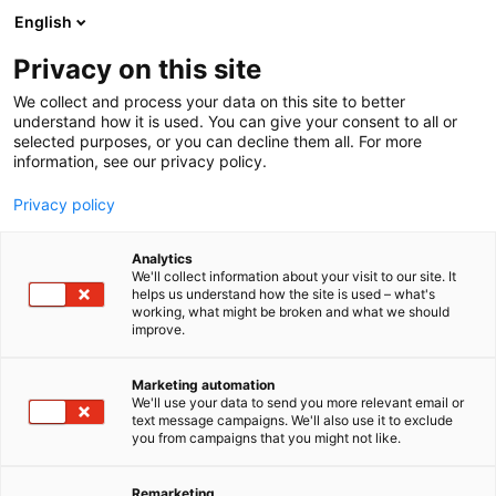
Siirry
English
sisältöön
Privacy on this site
We collect and process your data on this site to better
understand how it is used. You can give your consent to all or
selected purposes, or you can decline them all. For more
information, see our privacy policy.
Privacy policy
Analytics
T
Energiantuotannon ja jakelun laitteet, komponentit ja
We'll collect information about your visit to our site. It
u
varusteet
helps us understand how the site is used – what's
working, what might be broken and what we should
o
Käyttö, kunnossapito ja asennus
Vetytalous ja Power‑to‑X
improve.
t
Sintrol Oy
e
r
Marketing automation
y
We'll use your data to send you more relevant email or
A530
Osasto:
text message campaigns. We'll also use it to exclude
h
you from campaigns that you might not like.
m
Sintrol tarjoaa teollisuudelle mittaus-, analysointi-
ä
:
ja automaatioratkaisuja sekä niihin liittyviä
Remarketing