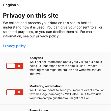
Siirry
English
sisältöön
Privacy on this site
We collect and process your data on this site to better
TAPAHTUMASSA
TULEVAISUUDEN TYÖNANTAJAT
understand how it is used. You can give your consent to all or
selected purposes, or you can decline them all. For more
information, see our privacy policy.
Privacy policy
Analytics
We'll collect information about your visit to our site. It
helps us understand how the site is used – what's
working, what might be broken and what we should
improve.
Marketing automation
We'll use your data to send you more relevant email or
text message campaigns. We'll also use it to exclude
you from campaigns that you might not like.
Tulevaisuuden
Remarketing