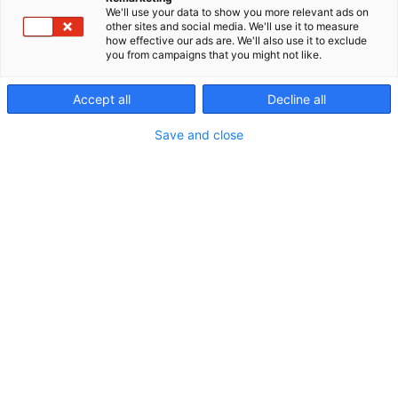
työnantajat
We'll use your data to show you more relevant ads on
other sites and social media. We'll use it to measure
esittäytyvät
how effective our ads are. We'll also use it to exclude
you from campaigns that you might not like.
22.10.2026
Accept all
Decline all
Save and close
Uramahdollisuuksia
tulevaisuuden osaajille
Torstaina 22.10. messupäivän tarjontaa täydentää
Tulevaisuuden työnantaja -teemapäivä. Ohjelma
on suunnattu alan opiskelijoille sekä energia-alan
uramahdollisuuksista kiinnostuneille.
Ohjelmaa toteutetaan yhdessä Energiateollisuus