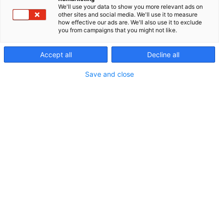
päätapahtumaan Energiamessuille 20.–22.10.2026
We'll use your data to show you more relevant ads on
other sites and social media. We'll use it to measure
Tampereen Messu- ja Urheilukeskukseen!
how effective our ads are. We'll also use it to exclude
you from campaigns that you might not like.
Accept all
Decline all
2026
Blogiarkisto
Save and close
7 tulosta