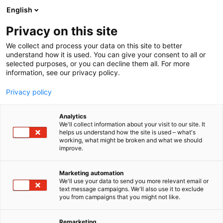
Siirry
English
sisältöön
Privacy on this site
We collect and process your data on this site to better
understand how it is used. You can give your consent to all or
selected purposes, or you can decline them all. For more
information, see our privacy policy.
Energiamessujen blogi
Privacy policy
Tervetuloa energian
Analytics
We'll collect information about your visit to our site. It
maailmaan!
helps us understand how the site is used – what's
working, what might be broken and what we should
improve.
Energiamessujen blogissa käsitellään energia-alan
ajankohtaisia uutisia ja mielenkiintoisia teemoja,
Marketing automation
jotka ovat mukana tapahtumassa. Kirjoittajina ovat
We'll use your data to send you more relevant email or
Energiamessujen yhteistyökumppaneiden
text message campaigns. We'll also use it to exclude
huippuasiantuntijat.
you from campaigns that you might not like.
Ota blogi lukuun ja tule mukaan energian
Remarketing