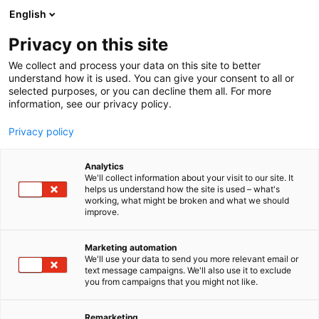
Siirry
English
sisältöön
Privacy on this site
We collect and process your data on this site to better
understand how it is used. You can give your consent to all or
selected purposes, or you can decline them all. For more
information, see our privacy policy.
Privacy policy
Analytics
T
Energian varastointi
We'll collect information about your visit to our site. It
u
Huoltovarmuus, turvallisuus ja kyberturva
helps us understand how the site is used – what's
working, what might be broken and what we should
o
Käyttö, kunnossapito ja asennus
improve.
t
Suunnittelu- ja konsulttipalvelut
e
Teollisuuden energiaratkaisut ja sähköistyminen
r
Älykkäät energiaratkaisut, kysyntäjousto ja
Marketing automation
y
energianhallinta
We'll use your data to send you more relevant email or
text message campaigns. We'll also use it to exclude
h
you from campaigns that you might not like.
SEW-EURODRIVE Oy
m
ä
:
Remarketing