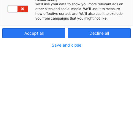
We'll use your data to show you more relevant ads on
maakaasun (LNG), nesteytetyn biokaasun (Bio-
other sites and social media. We'll use it to measure
LNG), maakaasun ja nestekaasun (LPG) hankintaan
how effective our ads are. We'll also use it to exclude
maalla ja merellä kaikkialla Suomessa. Autamme
you from campaigns that you might not like.
asiakkaitamme vähentämään päästöjä ja
varmistamaan energian toimitusvarmuuden myös
Accept all
Decline all
kaasuverkon ulkopuolella. Palvelemme teollisuutta,
raskasta liikennettä ja meriliikennettä koko
Save and close
toimitusketjun laajuudelta – polttoainetoimituksista
kokonaisvaltaisiin avaimet käteen -ratkaisuihin.
Tulevaisuudessa kaasu virtaa vihreämmin.