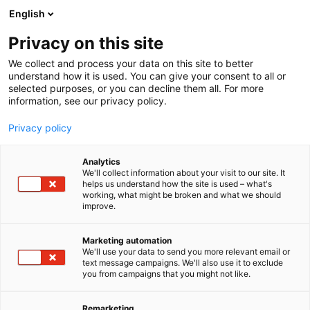
Siirry
English
sisältöön
Privacy on this site
We collect and process your data on this site to better
understand how it is used. You can give your consent to all or
selected purposes, or you can decline them all. For more
information, see our privacy policy.
Privacy policy
Analytics
T
Energialähteet ja polttoaineet
We'll collect information about your visit to our site. It
u
Energiamarkkinat, energian myynti ja hankinta
helps us understand how the site is used – what's
working, what might be broken and what we should
o
Energian siirto, jakelu ja älyverkot
Uusiutuva energia
improve.
t
Vihreä siirtymä
e
Rohe Solutions Oy
r
Marketing automation
y
We'll use your data to send you more relevant email or
text message campaigns. We'll also use it to exclude
h
E204
Osasto:
you from campaigns that you might not like.
m
ä
Rohe Solutions on joustava kumppani nesteytetyn
:
Remarketing