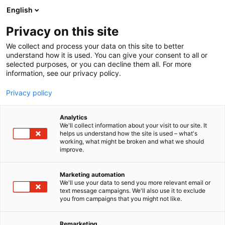
Siirry
English
sisältöön
Privacy on this site
We collect and process your data on this site to better
understand how it is used. You can give your consent to all or
selected purposes, or you can decline them all. For more
information, see our privacy policy.
Privacy policy
Analytics
T
Energiantuotannon ja jakelun laitteet, komponentit ja
We'll collect information about your visit to our site. It
u
varusteet
helps us understand how the site is used – what's
working, what might be broken and what we should
o
Innovaatiot, tutkimus ja tuotekehitys
improve.
t
Liikenteen energiaratkaisut
e
Muut alan palvelut ja tukitoiminnot
r
Ratkaisut energiaintensiivisille toimialoille (esim.
Marketing automation
y
datakeskukset)
We'll use your data to send you more relevant email or
text message campaigns. We'll also use it to exclude
h
Suunnittelu- ja konsulttipalvelut
you from campaigns that you might not like.
m
Teollisuuden energiaratkaisut ja sähköistyminen
ä
Vihreä siirtymä
:
Remarketing