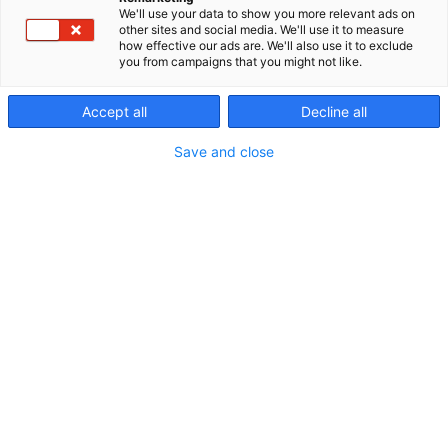
A219
Osasto:
We'll use your data to show you more relevant ads on
other sites and social media. We'll use it to measure
how effective our ads are. We'll also use it to exclude
Kaeser Kompressorit Oy on osa kansainvälistä
you from campaigns that you might not like.
Kaeser Kompressoren SE -yhtiötä, joka on yksi
maailman johtavista kompressorivalmistajista.
Accept all
Decline all
Yhtiö on perustettu vuonna 1919 ja sillä on
tytäryhtiöitä maailmanlaajuisesti yli 50 maassa.
Save and close
Kaeser Kompressorit Oy on johtava
paineilmajärjestelmien tarjoaja myös Suomen
markkinoilla. Kompressorien ja
paineilmajärjestelmien toimittamisen lisäksi
vahvuutenamme on asiakaskohtainen suunnittelu
ja kartoitus sekä maankattava huolto-organisaatio,
joka on asiakkaittemme tukena 24 tuntia
vuorokaudessa. Pääkonttorimme sijaitsee
Vantaalla.
Tervetuloa osastolle A219