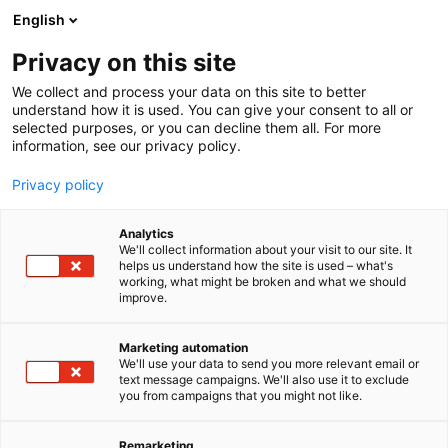
Siirry
English
sisältöön
Privacy on this site
We collect and process your data on this site to better
understand how it is used. You can give your consent to all or
selected purposes, or you can decline them all. For more
information, see our privacy policy.
Privacy policy
Analytics
T
Energiatehokkuus ja energiansäästö (teollisuus ja
We'll collect information about your visit to our site. It
u
kiinteistöt)
helps us understand how the site is used – what's
working, what might be broken and what we should
o
Käyttö, kunnossapito ja asennus
improve.
t
Muut alan palvelut ja tukitoiminnot
e
Suunnittelu- ja konsulttipalvelut
r
Älykkäät energiaratkaisut, kysyntäjousto ja
Marketing automation
y
energianhallinta
We'll use your data to send you more relevant email or
text message campaigns. We'll also use it to exclude
h
you from campaigns that you might not like.
Kaeser Kompressorit Oy
m
ä
:
Remarketing