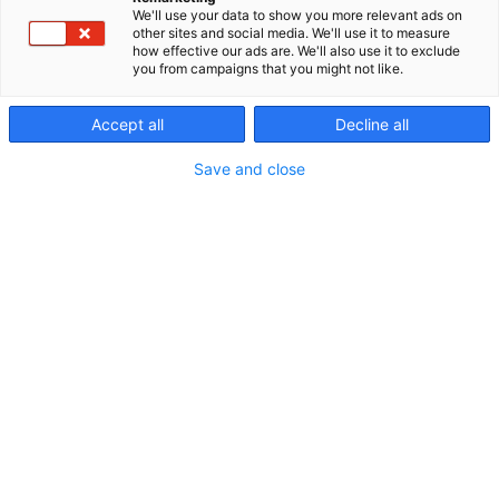
We'll use your data to show you more relevant ads on
kaukojäähdytystä sekä tarjoavat niihin liittyviä
other sites and social media. We'll use it to measure
palveluja. Tavoitteenamme on, että Suomi
how effective our ads are. We'll also use it to exclude
saavuttaa energiamurroksen Euroopan
you from campaigns that you might not like.
mestaruuden.
Accept all
Decline all
Save and close
Vieraile sivustolla