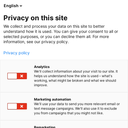
Siirry
English
sisältöön
Privacy on this site
We collect and process your data on this site to better
understand how it is used. You can give your consent to all or
selected purposes, or you can decline them all. For more
information, see our privacy policy.
Privacy policy
Analytics
Energiateollisuus ry, Finnish
We'll collect information about your visit to our site. It
helps us understand how the site is used – what's
Energy
working, what might be broken and what we should
improve.
A40
Osasto:
Marketing automation
We'll use your data to send you more relevant email or
Energiateollisuus ry on energia-alan elinkeino- ja
text message campaigns. We'll also use it to exclude
you from campaigns that you might not like.
työmarkkinapoliittinen etujärjestö. Edustamme
yrityksiä, jotka tuottavat, hankkivat, siirtävät ja
myyvät sähköä, kaasua, kaukolämpöä ja
Remarketing